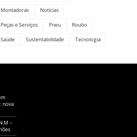
Montadoras
Notícias
Peças e Serviços
Pneu
Roubo
Saúde
Sustentabilidade
Tecnologia
em
: nova
N.M –
nhões