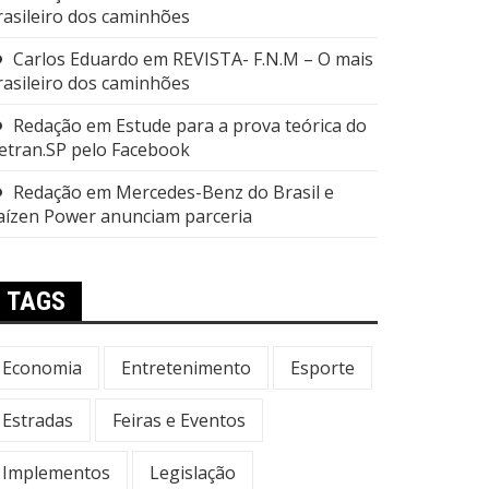
rasileiro dos caminhões
Carlos Eduardo
em
REVISTA- F.N.M – O mais
rasileiro dos caminhões
Redação
em
Estude para a prova teórica do
etran.SP pelo Facebook
Redação
em
Mercedes-Benz do Brasil e
aízen Power anunciam parceria
TAGS
Economia
Entretenimento
Esporte
Estradas
Feiras e Eventos
Implementos
Legislação