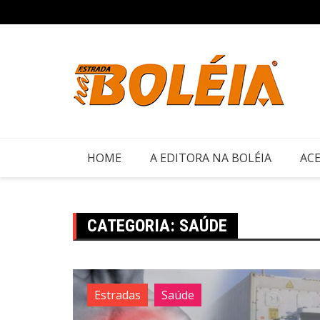
Ir
para
o
conteúdo
HOME
A EDITORA NA BOLÉIA
ACE
CATEGORIA:
SAÚDE
Estradas
Saúde