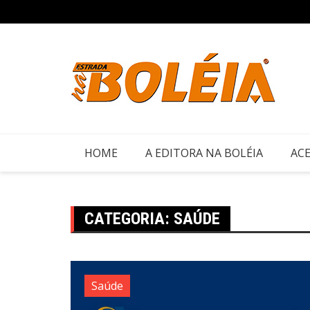
Ir
para
o
conteúdo
HOME
A EDITORA NA BOLÉIA
ACE
CATEGORIA:
SAÚDE
Saúde