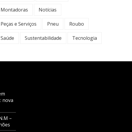
Montadoras
Notícias
Peças e Serviços
Pneu
Roubo
Saúde
Sustentabilidade
Tecnologia
em
: nova
N.M –
nhões