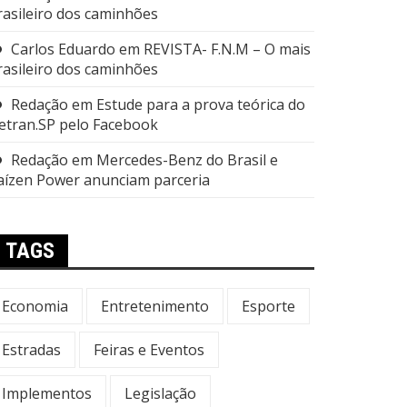
rasileiro dos caminhões
Carlos Eduardo
em
REVISTA- F.N.M – O mais
rasileiro dos caminhões
Redação
em
Estude para a prova teórica do
etran.SP pelo Facebook
Redação
em
Mercedes-Benz do Brasil e
aízen Power anunciam parceria
TAGS
Economia
Entretenimento
Esporte
Estradas
Feiras e Eventos
Implementos
Legislação