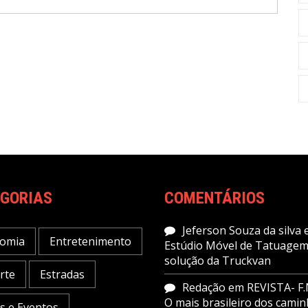
GORIAS
COMENTÁRIOS
Jeferson Souza da silva
omia
Entretenimento
Estúdio Móvel de Tatuagem
solução da Truckvan
rte
Estradas
Redação
em
REVISTA- F.
O mais brasileiro dos cami
as e Eventos