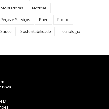
Montadoras
Notícias
Peças e Serviços
Pneu
Roubo
Saúde
Sustentabilidade
Tecnologia
em
: nova
N.M –
nhões