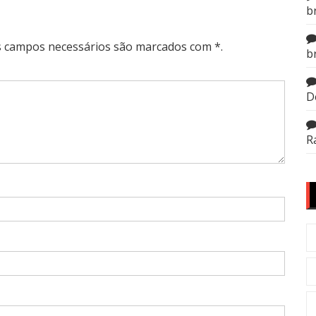
b
Os campos necessários são marcados com *.
b
D
R