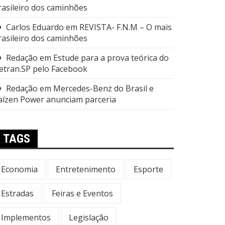
rasileiro dos caminhões
Carlos Eduardo
em
REVISTA- F.N.M – O mais
rasileiro dos caminhões
Redação
em
Estude para a prova teórica do
etran.SP pelo Facebook
Redação
em
Mercedes-Benz do Brasil e
aízen Power anunciam parceria
TAGS
Economia
Entretenimento
Esporte
Estradas
Feiras e Eventos
Implementos
Legislação