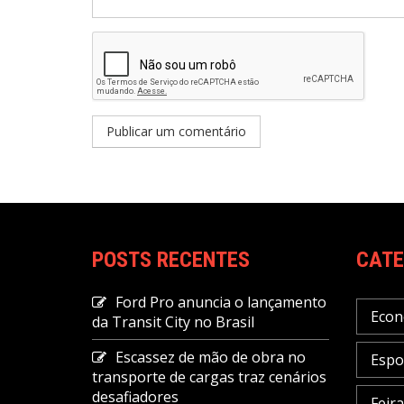
POSTS RECENTES
CATE
Ford Pro anuncia o lançamento
Econ
da Transit City no Brasil
Escassez de mão de obra no
Espo
transporte de cargas traz cenários
desafiadores
Feir