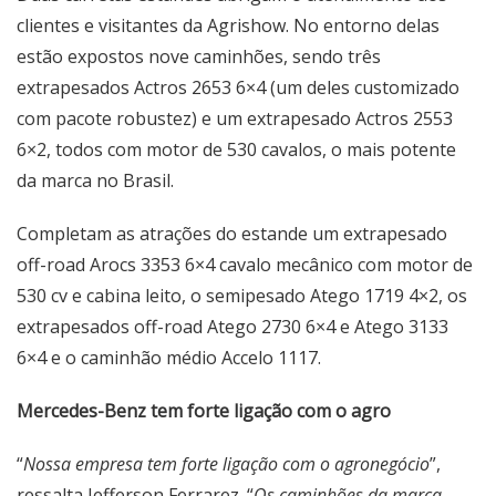
clientes e visitantes da Agrishow. No entorno delas
estão expostos nove caminhões, sendo três
extrapesados Actros 2653 6×4 (um deles customizado
com pacote robustez) e um extrapesado Actros 2553
6×2, todos com motor de 530 cavalos, o mais potente
da marca no Brasil.
Completam as atrações do estande um extrapesado
off-road Arocs 3353 6×4 cavalo mecânico com motor de
530 cv e cabina leito, o semipesado Atego 1719 4×2, os
extrapesados off-road Atego 2730 6×4 e Atego 3133
6×4 e o caminhão médio Accelo 1117.
Mercedes-Benz tem forte ligação com o agro
“
Nossa empresa tem forte ligação com o agronegócio
”,
ressalta Jefferson Ferrarez. “
Os caminhões da marca