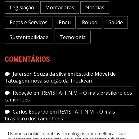
Legislação
Montadoras
Notícias
Peças e Serviços
Pneu
Roubo
Saúde
Sustentabilidade
Tecnologia
COMENTÁRIOS
Jeferson Souza da silva
em
Estúdio Móvel de
Tatuagem: nova solução da Truckvan
Redação
em
REVISTA- F.N.M – O mais brasileiro dos
caminhões
Carlos Eduardo
em
REVISTA- F.N.M – O mais
brasileiro dos caminhões
Redação
em
Estude para a prova teórica do
Usamos cookies e outras tecnologias para melhorar sua
Detran.SP pelo Facebook